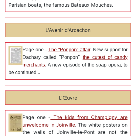
Parisian boats, the famous Bateaux Mouches.
L'Avenir d'Arcachon
Page one -
The “Ponpon” affair
. New support for
Dachary called "Ponpon"
the cutest of candy
merchants
. A new episode of the soap opera, to
be continued...
L'Œuvre
Page one -
The kids from Champigny are
unwelcome in Joinville
. The white posters on
the walls of Joinville-le-Pont are not the